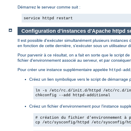
Démarrez le serveur comme suit :
service httpd restart
Configuration d'instances d'Apache httpd 
Il est possible d'exécuter simultanément plusieurs instance
en fonction de cette dernière, s'exécuter sous un utilisateur di
Pour parvenir à ce résultat, on a fait en sorte que le script 
fichier d'environnement associé au serveur, et par conséquent
Pour créer une instance supplémentaire appelée
httpd-add
Créez un lien symbolique vers le script de démarrage p
ln -s /etc/rc.d/init.d/httpd /etc/rc.d/i
chkconfig --add httpd-additional
Créez un fichier d'environnement pour l'instance supplém
# création du fichier d'environnement à 
cp /etc/sysconfig/httpd /etc/sysconfig/h