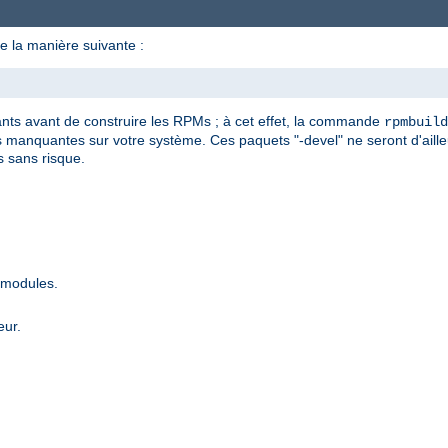
e la manière suivante :
dants avant de construire les RPMs ; à cet effet, la commande
rpmbuild
manquantes sur votre système. Ces paquets "-devel" ne seront d'ailleu
s sans risque.
 modules.
eur.