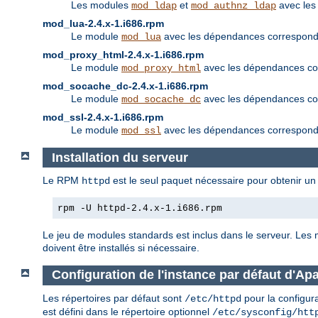
Les modules
et
avec les
mod_ldap
mod_authnz_ldap
mod_lua-2.4.x-1.i686.rpm
Le module
avec les dépendances corresponda
mod_lua
mod_proxy_html-2.4.x-1.i686.rpm
Le module
avec les dépendances cor
mod_proxy_html
mod_socache_dc-2.4.x-1.i686.rpm
Le module
avec les dépendances cor
mod_socache_dc
mod_ssl-2.4.x-1.i686.rpm
Le module
avec les dépendances corresponda
mod_ssl
Installation du serveur
Le RPM
est le seul paquet nécessaire pour obtenir un 
httpd
rpm -U httpd-2.4.x-1.i686.rpm
Le jeu de modules standards est inclus dans le serveur. Les
doivent être installés si nécessaire.
Configuration de l'instance par défaut d'Ap
Les répertoires par défaut sont
pour la configur
/etc/httpd
est défini dans le répertoire optionnel
/etc/sysconfig/htt