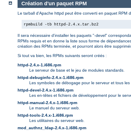
Création d'un paquet RPM
Le tarball d'Apache httpd peut être converti en paquet RPM d
rpmbuild -tb httpd-2.4.x.tar.bz2
Il sera nécessaire d'installer les paquets "-devel" correspon
RPMs requis et en donne la liste sous forme de dépendances 
création des RPMs terminée, et pourront alors être supprimé
Si tout va bien, les RPMs suivants seront créés :
httpd-2.4.x-1.i686.rpm
Le serveur de base et le jeu de modules standards.
httpd-debuginfo-2.4.x-1.i686.rpm
Les symboles de débogage pour le serveur et tous les
httpd-devel-2.4.x-1.i686.rpm
Les en-têtes et fichiers de développement pour le serv
httpd-manual-2.4.x-1.i686.rpm
Le manuel du serveur web.
httpd-tools-2.4.x-1.i686.rpm
Les utilitaires du serveur web.
mod_authnz_ldap-2.4.x-1.i686.rpm