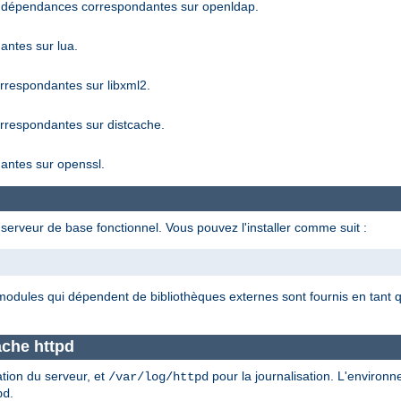
 dépendances correspondantes sur openldap.
ntes sur lua.
respondantes sur libxml2.
respondantes sur distcache.
ntes sur openssl.
serveur de base fonctionnel. Vous pouvez l'installer comme suit :
 modules qui dépendent de bibliothèques externes sont fournis en tan
ache httpd
ation du serveur, et
pour la journalisation. L'environ
/var/log/httpd
.
pd