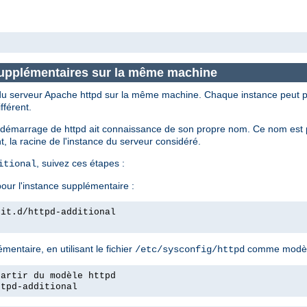
supplémentaires sur la même machine
s du serveur Apache httpd sur la même machine. Chaque instance peut p
fférent.
de démarrage de httpd ait connaissance de son propre nom. Ce nom est par
, la racine de l'instance du serveur considéré.
, suivez ces étapes :
itional
our l'instance supplémentaire :
nit.d/httpd-additional
entaire, en utilisant le fichier
comme modèl
/etc/sysconfig/httpd
partir du modèle httpd
ttpd-additional