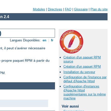
Modules
|
Directives
|
FAQ
|
Glossaire
|
Plan du site
n 2.4
)
Langues Disponibles:
en
|
fr
, il peut s'avérer nécessaire
Création d'un paquet RPM
re propre paquet RPM à partir du
source
Création d'un paquet RPM
Installation du serveur
RPM.
Configuration de l'instance par
défaut d'Apache httpd
Configuration d'instances
d'Apache httpd
supplémentaires sur la même
machine
Voir aussi