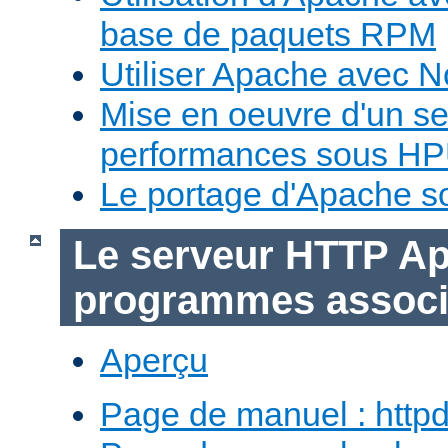
base de paquets RPM
Utiliser Apache avec 
Mise en oeuvre d'un s
performances sous H
Le portage d'Apache 
Le serveur HTTP Ap
programmes assoc
Aperçu
Page de manuel : http