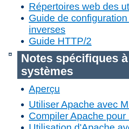
Répertoires web des uti
Guide de configuratio
inverses
Guide HTTP/2
Notes spécifiques à
systèmes
Aperçu
Utiliser Apache avec 
Compiler Apache pour
Utilisation d'Apache a