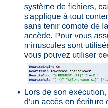
système de fichiers, car
s'applique à tout conte
sans tenir compte de l
accède. Pour vous ass
minuscules sont utilis
vous pouvez utiliser cec
RewriteEngine
On
RewriteMap
 lowercase int
:
RewriteCond
"%{REQUEST_URI}"
"[A-Z]"
RewriteRule
"(.*)"
"${lowercase:$1}"
[
R
,
Lors de son exécution, 
d'un accès en écriture 