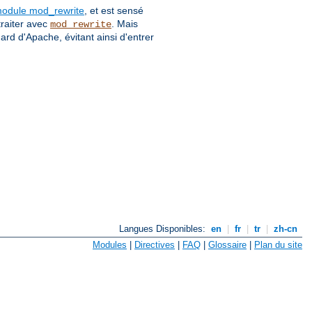
module mod_rewrite
, et est sensé
traiter avec
. Mais
mod_rewrite
dard d'Apache, évitant ainsi d'entrer
Langues Disponibles:
en
|
fr
|
tr
|
zh-cn
Modules
|
Directives
|
FAQ
|
Glossaire
|
Plan du site