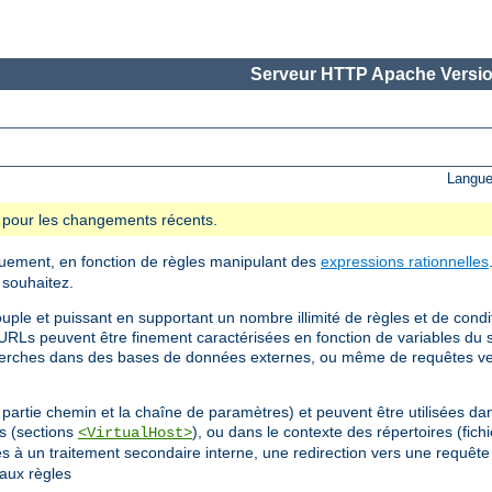
Serveur HTTP Apache Versio
Langue
se pour les changements récents.
uement, en fonction de règles manipulant des
expressions rationnelles
 souhaitez.
uple et puissant en supportant un nombre illimité de règles et de cond
URLs peuvent être finement caractérisées en fonction de variables du s
cherches dans des bases de données externes, ou même de requêtes v
partie chemin et la chaîne de paramètres) et peuvent être utilisées dan
ls (sections
), ou dans le contexte des répertoires (fich
<VirtualHost>
gles à un traitement secondaire interne, une redirection vers une requê
aux règles