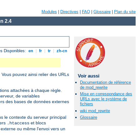
Modules
|
Directives
|
FAQ
|
Glossaire
|
Plan du site
n 2.4
s Disponibles:
en
|
fr
|
tr
|
zh-cn
. Vous pouvez ainsi relier des URLs
Voir aussi
Documentation de référence
de mod_rewrite
itions attachées à chaque règle.
Mise en correspondance des
erveur, de variables
URLs avec le système de
ers des bases de données externes
fichiers
wiki mod_rewrite
s le contexte du serveur principal
Glossaire
iers
et blocs
.htaccess
te externe ou même l'envoi vers un