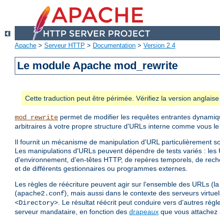
Apache
>
Serveur HTTP
>
Documentation
>
Version 2.4
Le module Apache mod_rewrite
Cette traduction peut être périmée. Vérifiez la version anglai
permet de modifier les requêtes entrantes dynamiq
mod_rewrite
arbitraires à votre propre structure d'URLs interne comme vous le
Il fournit un mécanisme de manipulation d'URL particulièrement so
Les manipulations d'URLs peuvent dépendre de tests variés : les 
d'environnement, d'en-têtes HTTP, de repères temporels, de re
et de différents gestionnaires ou programmes externes.
Les règles de réécriture peuvent agir sur l'ensemble des URLs (la 
(
), mais aussi dans le contexte des serveurs virtue
apache2.conf
. Le résultat réécrit peut conduire vers d'autres rè
<Directory>
serveur mandataire, en fonction des
drapeaux
que vous attachez 